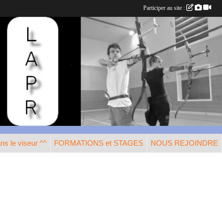
Participer au site :
s le viseur ^^
FORMATIONS et STAGES
NOUS REJOINDRE