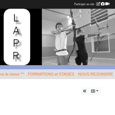
Participer au site :
s le viseur ^^
FORMATIONS et STAGES
NOUS REJOINDRE