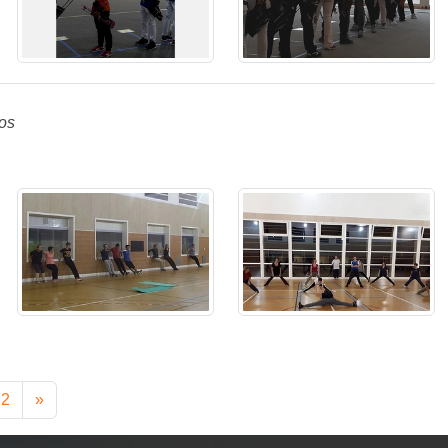
os
2
»